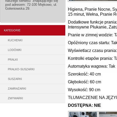
naszego serwisu znajdującego się
pod adresem: 72-100 Miękowo, ul.
Goleniowska 29.
Higiena, Pranie Nocne, Sy
15 minut, Wełna, Pranie 
Dodatkowe funkcje prania:
Intensywne Płukanie, Zat
KATEGORIE
Pranie w zimnej wodzie: T
KUCHENKI
Opóźniony czas startu: Ta
Wyświetlacz czasu prania:
LODÓWKI
Kontrolki etapów prania: T
PRALKI
Automatyka wagowa: Tak
PRALKO-SUSZARKI
Szerokość: 40 cm
SUSZARKI
Głębokość: 60 cm
ZAMRAŻARKI
Wysokość: 90 cm
TŁUMACZENIE NA JĘZY
ZMYWARKI
DOSTĘPNA: NIE