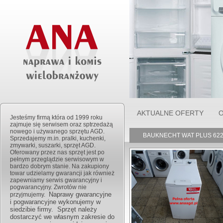
AKTUALNE OFERTY
O
Jesteśmy firmą która od 1999 roku
zajmuje się serwisem oraz sptrzedażą
nowego i używanego sprzętu AGD.
BAUKNECHT WAT PLUS 622 D
Sprzedajemy m.in. pralki, kuchenki,
zmywarki, suszarki, sprzęt AGD.
Oferowany przez nas sprzęt jest po
pełnym przeglądzie serwisowym w
bardzo dobrym stanie. Na zakupiony
towar udzielamy gwarancji jak również
zapewniamy serwis gwarancyjny i
pogwarancyjny. Zwrotów nie
Naprawy gwarancyjne
przyjmujemy.
i pogwarancyjne wykonujemy w
siedzibie firmy. Sprzęt należy
dostarczyć we własnym zakresie do