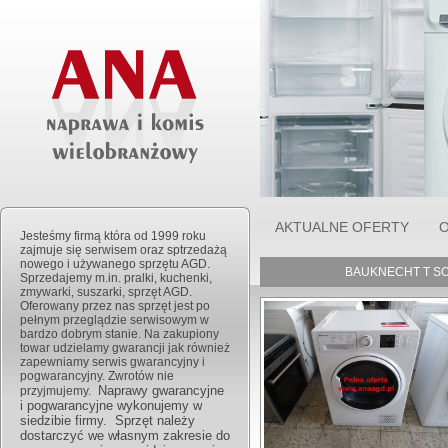
AKTUALNE OFERTY
O
Jesteśmy firmą która od 1999 roku
zajmuje się serwisem oraz sptrzedażą
nowego i używanego sprzętu AGD.
BAUKNECHT T SOF
Sprzedajemy m.in. pralki, kuchenki,
zmywarki, suszarki, sprzęt AGD.
Oferowany przez nas sprzęt jest po
pełnym przeglądzie serwisowym w
bardzo dobrym stanie. Na zakupiony
towar udzielamy gwarancji jak również
zapewniamy serwis gwarancyjny i
pogwarancyjny. Zwrotów nie
Naprawy gwarancyjne
przyjmujemy.
i pogwarancyjne wykonujemy w
siedzibie firmy. Sprzęt należy
dostarczyć we własnym zakresie do