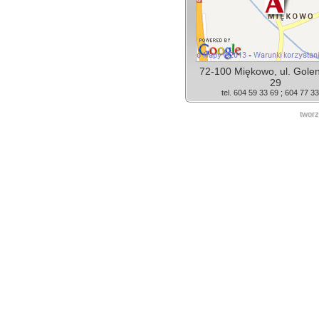
72-100 Miękowo, ul. Gole
29
tel. 604 59 33 69 ; 604 77 3
tworz