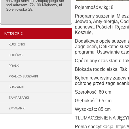
naszego serwisu znajdującego się
pod adresem: 72-100 Miękowo, ul.
Pojemność w kg: 8
Goleniowska 29.
Programy suszenia: Miesz
Jedwab, Anty-alergia, Cod
puchowa, Pościel i Ręczni
Koszule,
KATEGORIE
Dodatkowe opcje suszenia
KUCHENKI
Zagnieceń, Delikatne sus
programu, Ustawianie cza
LODÓWKI
Opóźniony czas startu: Ta
PRALKI
Blokada rodzicielska: Tak
PRALKO-SUSZARKI
Bęben rewersyjny
zapewni
ochronę przed zagnieceni
SUSZARKI
Szerokość: 60 cm
ZAMRAŻARKI
Głębokość: 65 cm
ZMYWARKI
Wysokość: 85 cm
TŁUMACZENIE NA JĘZY
Pełna specyfikacja: https