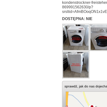
kondenstrockner-freistehe
869991562630/p?
srsltid=AfmBOoqON1x1
DOSTĘPNA: NIE
sprawdź, jak do nas dojech