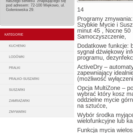
naszego serwisu znajdującego się
pod adresem: 72-100 Miękowo, ul.
14
Goleniowska 29.
Programy zmywania: 
Szybkie Mycie i Susze
minut 45 , Nocne 50 
KATEGORIE
Samoczyszczenie,
Dodatkowe funkcje: b
KUCHENKI
sygnał dźwiękowy in
programu, dezynfekc
LODÓWKI
ActiveDry – automaty
PRALKI
zapewniający idealn
(możliwość wyłączen
PRALKO-SUSZARKI
Opcja MultiZone – po
SUSZARKI
wybrać który kosz m
oddzielne mycie górn
ZAMRAŻARKI
na sztućce,
ZMYWARKI
Wybór środka myjąceg
wielofunkcyjne lub k
Funkcja mycia wielo