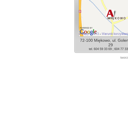
72-100 Miękowo, ul. Gole
29
tel. 604 59 33 69 ; 604 77 3
tworz