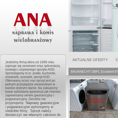
AKTUALNE OFERTY
O
Jesteśmy firmą która od 1999 roku
zajmuje się serwisem oraz sptrzedażą
nowego i używanego sprzętu AGD.
BAUKNECHT OBFC Ecosilent 976
Sprzedajemy m.in. pralki, kuchenki,
zmywarki, suszarki, sprzęt AGD.
Oferowany przez nas sprzęt jest po
pełnym przeglądzie serwisowym w
bardzo dobrym stanie. Na zakupiony
towar udzielamy gwarancji jak również
zapewniamy serwis gwarancyjny i
pogwarancyjny. Zwrotów nie
Naprawy gwarancyjne
przyjmujemy.
i pogwarancyjne wykonujemy w
siedzibie firmy. Sprzęt należy
dostarczyć we własnym zakresie do